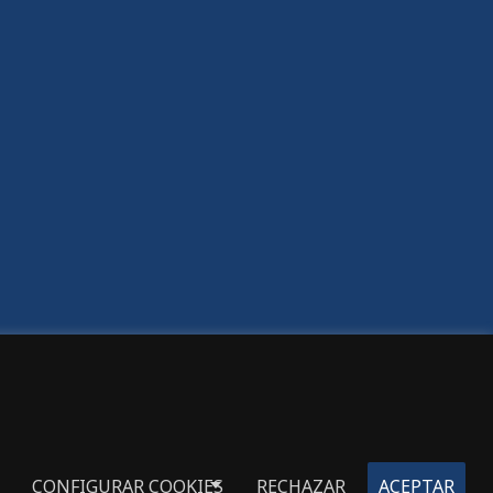
Gran Canaria:
C/ Doctor Rafael García Pérez, nº 23
928 261 891 - 618 834 127
Las Palmas de Gran Canaria
Tenerife:
Avda. Venezuela, nº 12
655 875 862 - 822 177 369
Puerto de La Cruz
CONFIGURAR COOKIES
RECHAZAR
ACEPTAR