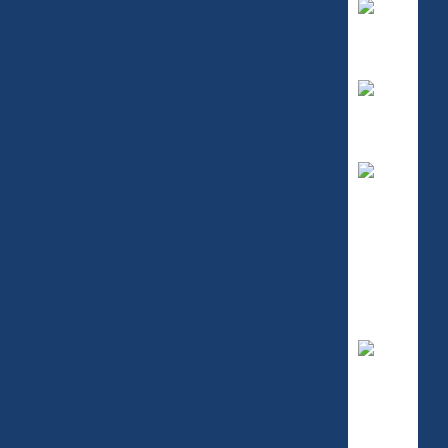
nte en caso afirmativo)
s fines indicados en la
política de
ales para recibir publicidad de su