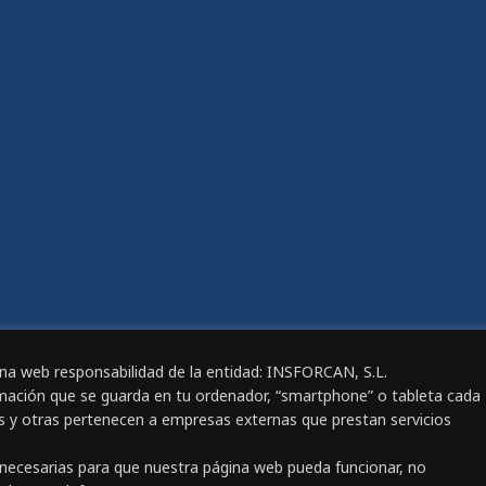
a de colocación de Empleo
CANAL ÉTICO
s publicadas en nuestra
a de Colocación
de alta como empresa
LDAD
omiso de Igualdad
e igualdad
IBILIDAD
gina web responsabilidad de la entidad: INSFORCAN, S.L.
ación de Accesibilidad
rmación que se guarda en tu ordenador, “smartphone” o tableta cada
s y otras pertenecen a empresas externas que prestan servicios
TRO DIARIO DE JORNADA DE
AJO
n necesarias para que nuestra página web pueda funcionar, no