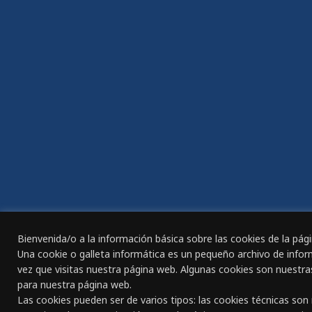
Política de Privacidad
Agenci
Política de Cookies
Oferta
Agenci
Compromiso con la Protección de
Datos Personales
Date 
Aviso legal
IGUA
Política de Calidad
Compr
Política de Medio Ambiente
Plan d
Política de Seguridad
ACCES
Política de Seguridad y Salud en el
Trabajo
Bienvenida/o a la información básica sobre las cookies de la pá
Declar
Una cookie o galleta informática es un pequeño archivo de info
Portal de transparencia
vez que visitas nuestra página web. Algunas cookies son nuestra
REGIS
para nuestra página web.
TRAB
Las cookies pueden ser de varios tipos: las cookies técnicas so