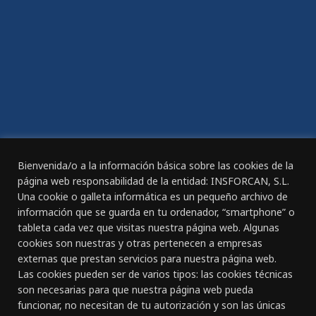
Compromiso de Igualdad
Plan de igualdad
ACCESIBILIDAD
Declaración de Accesibilidad
REGISTRO DIARIO DE JORNADA DE TRABAJO
Bienvenida/o a la información básica sobre las cookies de la
página web responsabilidad de la entidad: INSFORCAN, S.L.
Una cookie o galleta informática es un pequeño archivo de
información que se guarda en tu ordenador, “smartphone” o
tableta cada vez que visitas nuestra página web. Algunas
CANAL ÉTICO
cookies son nuestras y otras pertenecen a empresas
externas que prestan servicios para nuestra página web.
Las cookies pueden ser de varios tipos: las cookies técnicas
CONTACTO
son necesarias para que nuestra página web pueda
funcionar, no necesitan de tu autorización y son las únicas
Gran Canaria: