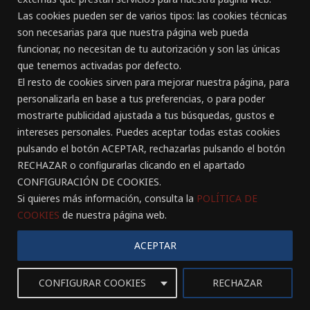
la formación continuada del Personal y de la Dirección
Las cookies pueden ser de varios tipos: las cookies técnicas
como medio para alcanzar una mayor especialización
son necesarias para que nuestra página web pueda
y competitividad de la empresa. Para ello, contamos...
funcionar, no necesitan de tu autorización y son las únicas
que tenemos activadas por defecto.
El resto de cookies sirven para mejorar nuestra página, para
personalizarla en base a tus preferencias, o para poder
mostrarte publicidad ajustada a tus búsquedas, gustos e
intereses personales. Puedes aceptar todas estas cookies
pulsando el botón ACEPTAR, rechazarlas pulsando el botón
RECHAZAR o configurarlas clicando en el apartado
CONFIGURACIÓN DE COOKIES.
CURSOS IN-COMPANY
Si quieres más información, consulta la
POLÍTICA DE
Ofrece la posibilidad de impartir cursos dentro de las
COOKIES
de nuestra página web.
propias instalaciones de la empresa. desplazando
tanto al personal docente como los recursos
ACEPTAR
necesarios para una...
CONFIGURAR COOKIES
RECHAZAR