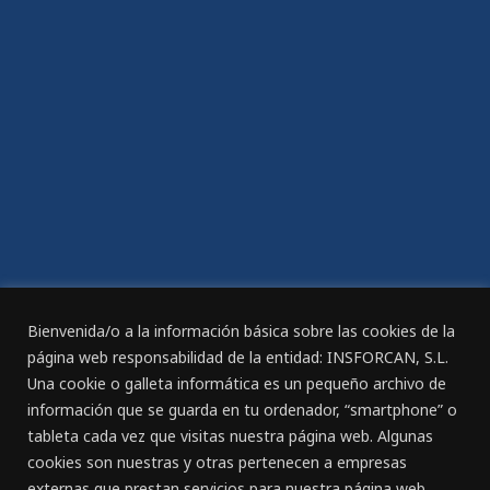
ACOGE ALUMNOS/AS EN PRÁCTICAS
Te ofrecemos la posibilidad de acoger alumnos en
prácticas, una fórmula que siguen muchas empresas
por las ventajas que le suponen: Los alumnos en
prácticas...
Bienvenida/o a la información básica sobre las cookies de la
página web responsabilidad de la entidad: INSFORCAN, S.L.
Una cookie o galleta informática es un pequeño archivo de
información que se guarda en tu ordenador, “smartphone” o
tableta cada vez que visitas nuestra página web. Algunas
FORMACIÓN BONIFICADA
cookies son nuestras y otras pertenecen a empresas
CURSOS BONIFICADOS Desde Insforca impulsamos
externas que prestan servicios para nuestra página web.