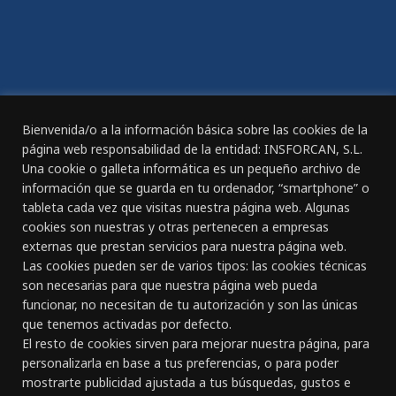
ACCESIBILIDAD
Declaración de Accesibilidad
REGISTRO DIARIO DE JORNADA DE TRABAJO
Bienvenida/o a la información básica sobre las cookies de la
página web responsabilidad de la entidad: INSFORCAN, S.L.
Una cookie o galleta informática es un pequeño archivo de
información que se guarda en tu ordenador, “smartphone” o
tableta cada vez que visitas nuestra página web. Algunas
CANAL ÉTICO
cookies son nuestras y otras pertenecen a empresas
externas que prestan servicios para nuestra página web.
Las cookies pueden ser de varios tipos: las cookies técnicas
CONTACTO
son necesarias para que nuestra página web pueda
funcionar, no necesitan de tu autorización y son las únicas
Gran Canaria:
que tenemos activadas por defecto.
C/ Doctor Rafael García Pérez, nº 23
El resto de cookies sirven para mejorar nuestra página, para
928 261 891 - 618 834 127
personalizarla en base a tus preferencias, o para poder
Las Palmas de Gran Canaria
mostrarte publicidad ajustada a tus búsquedas, gustos e