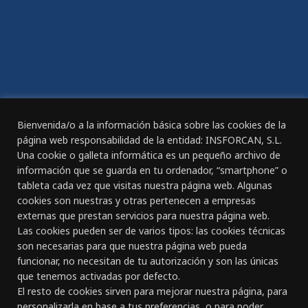
ACCESIBILIDAD
Declaración de Accesibilidad
REGISTRO DIARIO DE JORNADA DE TRABAJO
Bienvenida/o a la información básica sobre las cookies de la
página web responsabilidad de la entidad: INSFORCAN, S.L.
Una cookie o galleta informática es un pequeño archivo de
información que se guarda en tu ordenador, “smartphone” o
tableta cada vez que visitas nuestra página web. Algunas
CANAL ÉTICO
cookies son nuestras y otras pertenecen a empresas
externas que prestan servicios para nuestra página web.
Las cookies pueden ser de varios tipos: las cookies técnicas
CONTACTO
son necesarias para que nuestra página web pueda
funcionar, no necesitan de tu autorización y son las únicas
Gran Canaria:
que tenemos activadas por defecto.
C/ Doctor Rafael García Pérez, nº 23
El resto de cookies sirven para mejorar nuestra página, para
928 261 891 - 618 834 127
personalizarla en base a tus preferencias, o para poder