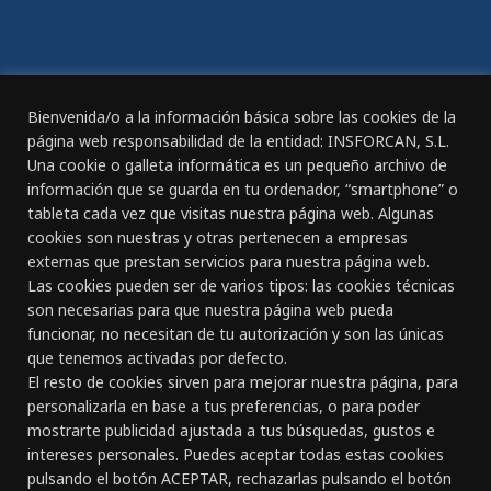
Declaración de Accesibilidad
REGISTRO DIARIO DE JORNADA DE TRABAJO
Bienvenida/o a la información básica sobre las cookies de la
página web responsabilidad de la entidad: INSFORCAN, S.L.
Una cookie o galleta informática es un pequeño archivo de
información que se guarda en tu ordenador, “smartphone” o
tableta cada vez que visitas nuestra página web. Algunas
CANAL ÉTICO
cookies son nuestras y otras pertenecen a empresas
externas que prestan servicios para nuestra página web.
Las cookies pueden ser de varios tipos: las cookies técnicas
CONTACTO
son necesarias para que nuestra página web pueda
funcionar, no necesitan de tu autorización y son las únicas
Gran Canaria:
que tenemos activadas por defecto.
C/ Doctor Rafael García Pérez, nº 23
El resto de cookies sirven para mejorar nuestra página, para
928 261 891 - 618 834 127
personalizarla en base a tus preferencias, o para poder
Las Palmas de Gran Canaria
mostrarte publicidad ajustada a tus búsquedas, gustos e
intereses personales. Puedes aceptar todas estas cookies
Tenerife:
pulsando el botón ACEPTAR, rechazarlas pulsando el botón
Avda. Venezuela, nº 12