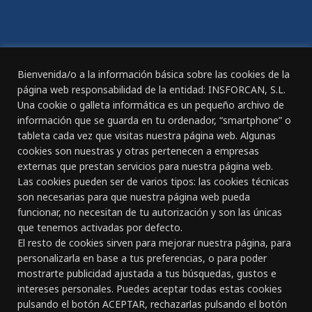
Declaración de Accesibilidad
REGISTRO DIARIO DE JORNADA DE TRABAJO
Bienvenida/o a la información básica sobre las cookies de la
página web responsabilidad de la entidad: INSFORCAN, S.L.
Una cookie o galleta informática es un pequeño archivo de
información que se guarda en tu ordenador, “smartphone” o
tableta cada vez que visitas nuestra página web. Algunas
CANAL ÉTICO
cookies son nuestras y otras pertenecen a empresas
externas que prestan servicios para nuestra página web.
Las cookies pueden ser de varios tipos: las cookies técnicas
CONTACTO
son necesarias para que nuestra página web pueda
funcionar, no necesitan de tu autorización y son las únicas
Gran Canaria:
que tenemos activadas por defecto.
C/ Doctor Rafael García Pérez, nº 23
El resto de cookies sirven para mejorar nuestra página, para
928 261 891 - 618 834 127
personalizarla en base a tus preferencias, o para poder
Las Palmas de Gran Canaria
mostrarte publicidad ajustada a tus búsquedas, gustos e
intereses personales. Puedes aceptar todas estas cookies
Tenerife:
pulsando el botón ACEPTAR, rechazarlas pulsando el botón
Avda. Venezuela, nº 12