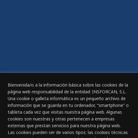
Compromiso de Igualdad
Plan de igualdad
ACCESIBILIDAD
Declaración de Accesibilidad
REGISTRO DIARIO DE JORNADA DE TRABAJO
Bienvenida/o a la información básica sobre las cookies de la
página web responsabilidad de la entidad: INSFORCAN, S.L.
Una cookie o galleta informática es un pequeño archivo de
información que se guarda en tu ordenador, “smartphone” o
tableta cada vez que visitas nuestra página web. Algunas
CANAL ÉTICO
cookies son nuestras y otras pertenecen a empresas
externas que prestan servicios para nuestra página web.
Las cookies pueden ser de varios tipos: las cookies técnicas
CONTACTO