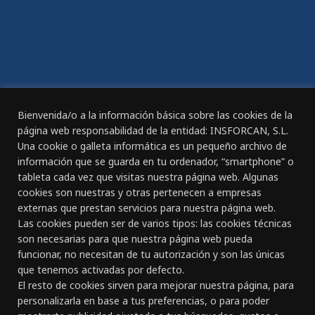
ACCESIBILIDAD
Declaración de Accesibilidad
REGISTRO DIARIO DE JORNADA DE TRABAJO
Bienvenida/o a la información básica sobre las cookies de la
página web responsabilidad de la entidad: INSFORCAN, S.L.
Una cookie o galleta informática es un pequeño archivo de
información que se guarda en tu ordenador, “smartphone” o
tableta cada vez que visitas nuestra página web. Algunas
CANAL ÉTICO
cookies son nuestras y otras pertenecen a empresas
externas que prestan servicios para nuestra página web.
Las cookies pueden ser de varios tipos: las cookies técnicas
CONTACTO
son necesarias para que nuestra página web pueda
funcionar, no necesitan de tu autorización y son las únicas
Gran Canaria:
que tenemos activadas por defecto.
C/ Doctor Rafael García Pérez, nº 23
El resto de cookies sirven para mejorar nuestra página, para
928 261 891 - 618 834 127
personalizarla en base a tus preferencias, o para poder
Las Palmas de Gran Canaria