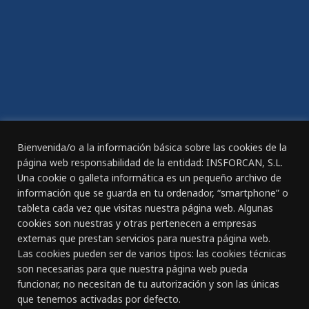
Plan de igualdad
ACCESIBILIDAD
Declaración de Accesibilidad
REGISTRO DIARIO DE JORNADA DE TRABAJO
Bienvenida/o a la información básica sobre las cookies de la
página web responsabilidad de la entidad: INSFORCAN, S.L.
Una cookie o galleta informática es un pequeño archivo de
información que se guarda en tu ordenador, “smartphone” o
tableta cada vez que visitas nuestra página web. Algunas
CANAL ÉTICO
cookies son nuestras y otras pertenecen a empresas
externas que prestan servicios para nuestra página web.
Las cookies pueden ser de varios tipos: las cookies técnicas
CONTACTO
son necesarias para que nuestra página web pueda
funcionar, no necesitan de tu autorización y son las únicas
Gran Canaria:
que tenemos activadas por defecto.
C/ Doctor Rafael García Pérez, nº 23