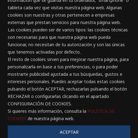
información que se guarda en tu ordenador, “smartphone” o
tableta cada vez que visitas nuestra página web. Algunas
cookies son nuestras y otras pertenecen a empresas
externas que prestan servicios para nuestra página web.
CANAL ÉTICO
Las cookies pueden ser de varios tipos: las cookies técnicas
son necesarias para que nuestra página web pueda
CONTACTO
funcionar, no necesitan de tu autorización y son las únicas
que tenemos activadas por defecto.
Gran Canaria:
El resto de cookies sirven para mejorar nuestra página, para
C/ Doctor Rafael García Pérez, nº 23
personalizarla en base a tus preferencias, o para poder
928 261 891 - 618 834 127
mostrarte publicidad ajustada a tus búsquedas, gustos e
Las Palmas de Gran Canaria
intereses personales. Puedes aceptar todas estas cookies
pulsando el botón ACEPTAR, rechazarlas pulsando el botón
Tenerife:
RECHAZAR o configurarlas clicando en el apartado
Avda. Venezuela, nº 12
CONFIGURACIÓN DE COOKIES.
655 875 862 - 822 177 369
Si quieres más información, consulta la
POLÍTICA DE
Puerto de La Cruz
COOKIES
de nuestra página web.
ACEPTAR